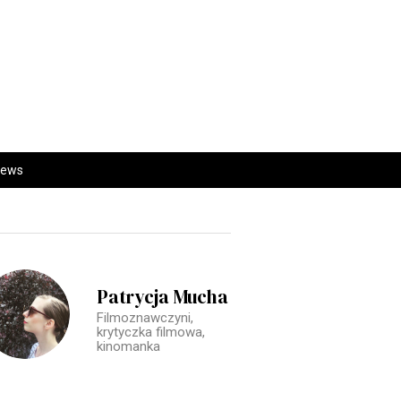
iews
Patrycja Mucha
Filmoznawczyni,
krytyczka filmowa,
kinomanka